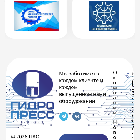
О
8
Мы заботимся о
к
каждом клиенте и
(
о
каждом
м
8
п
выпущенном нами
а
0
оборудовании
н
и
0
и
)
Н
7
о
в
0
© 2026 ПАО
о