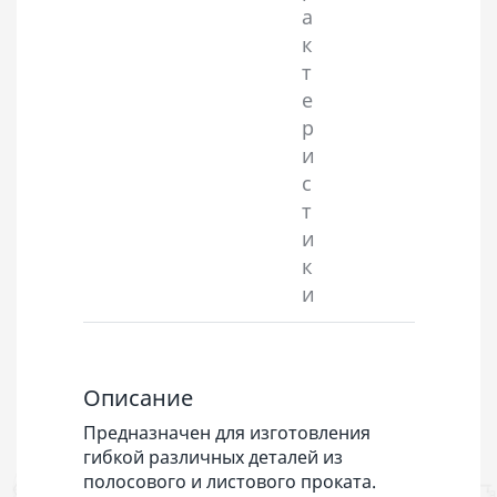
а
к
т
е
р
и
с
т
и
к
и
Описание
Предназначен для изготовления
гибкой различных деталей из
полосового и листового проката.