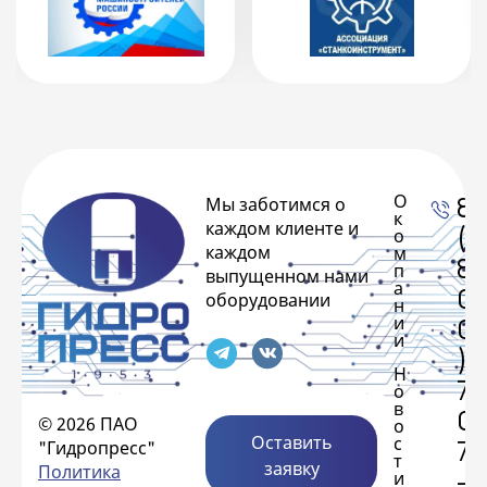
О
8
Мы заботимся о
к
каждом клиенте и
(
о
каждом
м
8
п
выпущенном нами
а
0
оборудовании
н
и
0
и
)
Н
7
о
в
0
© 2026 ПАО
о
Оставить
с
7
"Гидропресс"
т
заявку
Политика
-
и