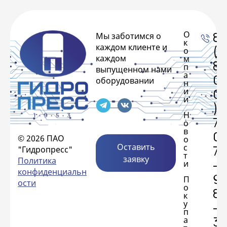
О
8
Мы заботимся о
к
каждом клиенте и
(
о
каждом
м
8
п
выпущенном нами
а
0
оборудовании
н
и
0
и
)
Н
7
о
в
0
© 2026 ПАО
о
Оставить
с
7
"Гидропресс"
т
заявку
Политика
-
и
конфиденциальн
9
П
ости
о
8
к
у
-
п
3
а